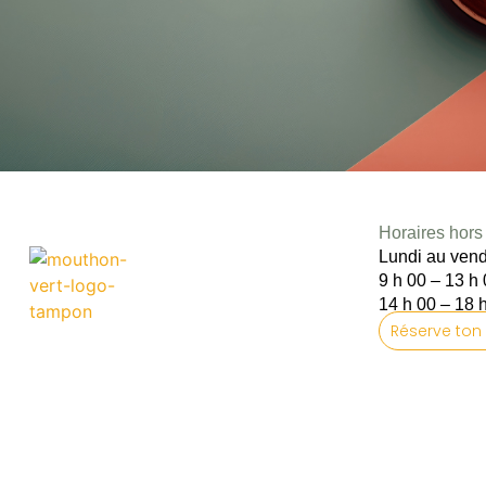
Horaires hors 
Lundi au vend
9 h 00 – 13 h
14 h 00 – 18 
Réserve ton