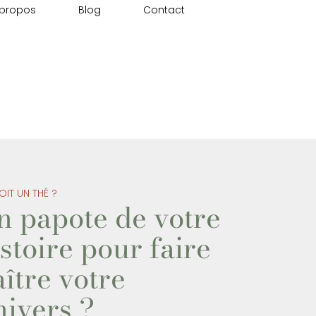
 propos
Blog
Contact
on, communication
OIT UN THÉ ?
n papote de votre
stoire pour faire
ître votre
nivers ?