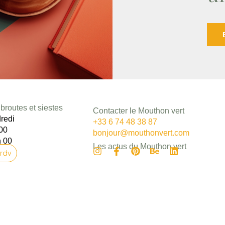
broutes et siestes
Contacter le Mouthon vert
redi
+33 6 74 48 38 87
 00
bonjour@mouthonvert.com
h 00
Les actus du Mouthon vert
 rdv