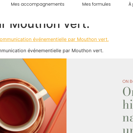
Mes accompagnements
Mes formules
À
tation à une inaugurati
r Mouthon vert.
communication événementielle par Mouthon vert.
ON B
O
hi
na
u