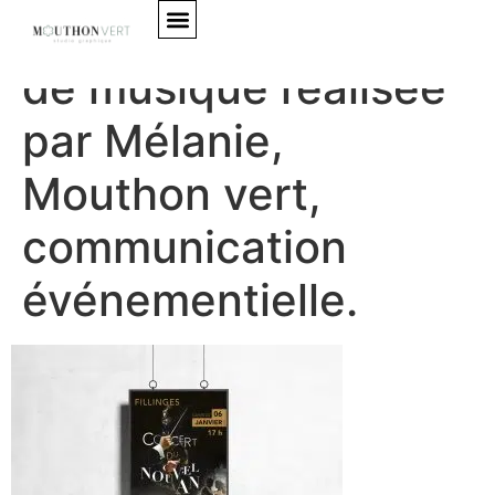
Affiche de concert
de musique réalisée
Mes accompagnements
par Mélanie,
Mouthon vert,
communication
événementielle.