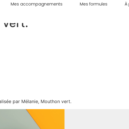
Mes accompagnements
Mes formules
À
ckaging de cosmétiques,
vert.
lisée par Mélanie, Mouthon vert.