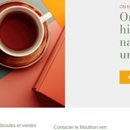
ON B
O
hi
na
u
broutes et siestes
Contacter le Mouthon vert