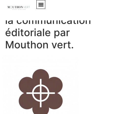
Icone du domaine de
la communication
Mes accompagnements
éditoriale par
Mouthon vert.