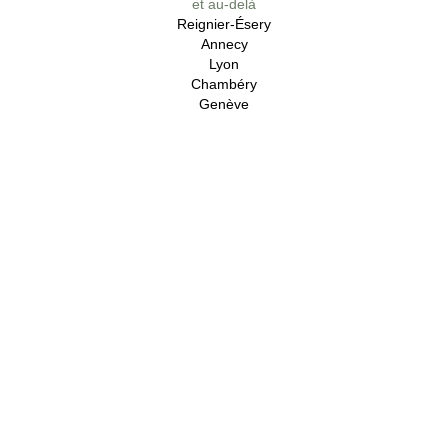
et au-delà
Reignier-Ésery
Annecy
Lyon
Chambéry
Genève
Contacter le Mouthon vert
+33 (0)6 74 48 38 87
bonjour@mouthonvert.com
Les actus du Mouthon vert
Horaires hors broutes et siestes
Lundi au vendredi